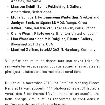
Angeles, California
Maarten Schilt, Schilt Publishing & Gallery
,
Amsterdam, Netherlands
Mona Schubert, Fotomuseum Winterthur
, Switzerland
Jaehyun Seok, ArtSpace LUMOS
, Daegu, Korea
Xavier Soule, Galerie VU’, Agence VU’
, Paris, France
Claire Wearn, Photoworks
, Brighton, United Kingdom
Lisa Woodward and Mia Dalglish, Pictura Gallery
,
Bloomington, Indiana, USA
Manfred Zollner, fotoMAGAZIN
, Hamburg, Germany
VU’ prête ses murs et donne tout son savoir-faire. On
réinvente les espaces pour pouvoir accueillir les artistes et
photojournalistes dans les meilleures conditions.
Du 1er au 4 novembre 2019, les FotoFest Meeting Places
Paris 2019 vont accueillir 111 photographes et 31 lecteurs
venus des 5 continents. L’évènement est un succès, une
belle énergie circule et les rencontres se font dans le
professionnalisme et la bonne humeur.