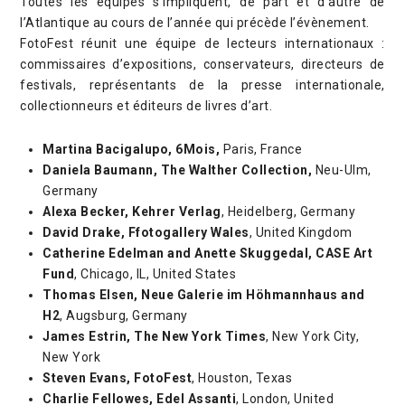
Toutes les équipes s’impliquent, de part et d’autre de
l’Atlantique au cours de l’année qui précède l’évènement.
FotoFest réunit une équipe de lecteurs internationaux :
commissaires d’expositions, conservateurs, directeurs de
festivals, représentants de la presse internationale,
collectionneurs et éditeurs de livres d’art.
Martina Bacigalupo, 6Mois,
Paris, France
Daniela Baumann, The Walther Collection,
Neu-Ulm,
Germany
Alexa Becker, Kehrer Verlag
, Heidelberg, Germany
David Drake, Ffotogallery Wales
, United Kingdom
Catherine Edelman and Anette Skuggedal, CASE Art
Fund
, Chicago, IL, United States
Thomas Elsen, Neue Galerie im Höhmannhaus and
H2
, Augsburg, Germany
James Estrin, The New York Times
, New York City,
New York
Steven Evans, FotoFest
, Houston, Texas
Charlie Fellowes, Edel Assanti
, London, United