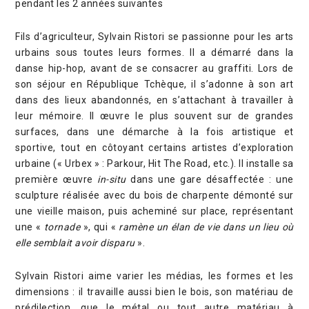
pendant les 2 années suivantes
Fils d’agriculteur, Sylvain Ristori se passionne pour les arts
urbains sous toutes leurs formes. Il a démarré dans la
danse hip-hop, avant de se consacrer au graffiti. Lors de
son séjour en République Tchèque, il s’adonne à son art
dans des lieux abandonnés, en s’attachant à travailler à
leur mémoire. Il œuvre le plus souvent sur de grandes
surfaces, dans une démarche à la fois artistique et
sportive, tout en côtoyant certains artistes d’exploration
urbaine (« Urbex » : Parkour, Hit The Road, etc.). Il installe sa
première œuvre
in-situ
dans une gare désaffectée : une
sculpture réalisée avec du bois de charpente démonté sur
une vieille maison, puis acheminé sur place, représentant
une «
tornade
», qui «
ramène un élan de vie dans un lieu où
elle semblait avoir disparu
».
Sylvain Ristori aime varier les médias, les formes et les
dimensions : il travaille aussi bien le bois, son matériau de
prédilection, que le métal ou tout autre matériau à