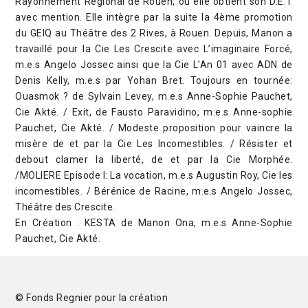
Rayonnement Régional de Rouen, où elle obtient son D.E.T
avec mention. Elle intègre par la suite la 4ème promotion
du GEIQ au Théâtre des 2 Rives, à Rouen. Depuis, Manon a
travaillé pour la Cie Les Crescite avec L’imaginaire Forcé,
m.e.s Angelo Jossec ainsi que la Cie L’An 01 avec ADN de
Denis Kelly, m.e.s par Yohan Bret. Toujours en tournée:
Ouasmok ? de Sylvain Levey, m.e.s Anne-Sophie Pauchet,
Cie Akté. / Exit, de Fausto Paravidino, m.e.s Anne-sophie
Pauchet, Cie Akté. / Modeste proposition pour vaincre la
misère de et par la Cie Les Incomestibles. / Résister et
debout clamer la liberté, de et par la Cie Morphée.
/MOLIERE Episode I: La vocation, m.e.s Augustin Roy, Cie les
incomestibles. / Bérénice de Racine, m.e.s Angelo Jossec,
Théâtre des Crescite.
En Création : KESTA de Manon Ona, m.e.s Anne-Sophie
Pauchet, Cie Akté.
© Fonds Regnier pour la création