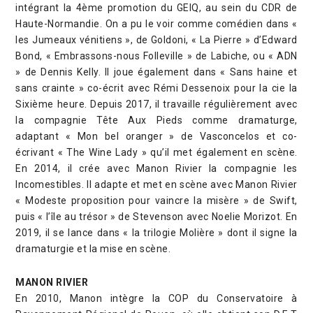
intégrant la 4ème promotion du GEIQ, au sein du CDR de
Haute-Normandie. On a pu le voir comme comédien dans «
les Jumeaux vénitiens », de Goldoni, « La Pierre » d’Edward
Bond, « Embrassons-nous Folleville » de Labiche, ou « ADN
» de Dennis Kelly. Il joue également dans « Sans haine et
sans crainte » co-écrit avec Rémi Dessenoix pour la cie la
Sixième heure. Depuis 2017, il travaille régulièrement avec
la compagnie Tête Aux Pieds comme dramaturge,
adaptant « Mon bel oranger » de Vasconcelos et co-
écrivant « The Wine Lady » qu’il met également en scène.
En 2014, il crée avec Manon Rivier la compagnie les
Incomestibles. Il adapte et met en scène avec Manon Rivier
« Modeste proposition pour vaincre la misère » de Swift,
puis « l’île au trésor » de Stevenson avec Noelie Morizot. En
2019, il se lance dans « la trilogie Molière » dont il signe la
dramaturgie et la mise en scène.
MANON RIVIER
En 2010, Manon intègre la COP du Conservatoire à