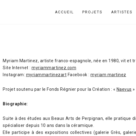
ACCUEIL
PROJETS
ARTISTES
Z
Myriam Martinez, artiste franco-espagnole, née en 1980, vit et tra
Site Internet :
myriammartinez.com
Instagram:
myriammartinezart
Facebook :
myriam martinez
Projet soutenu par le Fonds Régnier pour la Création : «
Naevus
»
Biographie:
Suite à des études aux Beaux Arts de Perpignan, elle pratique d
spécialiser depuis 10 ans dans la céramique.
Elle participe à des expositions collectives (galerie Grès, gale