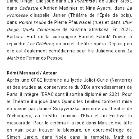
Diana Ringel. Elle joue dans
La Pyramide !
de Julien Sicot,
dans
Cadastre
d’Adrien Madinier et Nina Ayachi, dans
La
Promesse
d’Isabelle Janier (Théâtre de l’Épée de bois),
dans
Pointe l’Aube
de Pierre Pfauwadel (rue) et dans
Cher
Diego, Quela t’embrasse
de Kristina Strelkova. En 2021,
Barbara Hutt de la compagnie Hamlet Fabrik’ l’invite à
rejoindre
Les Célèbres,
un projet théâtre-opéra. Depuis peu
elle est également comédienne pour Iris Julienne dans
Le
Marin
de Fernando Pessoa.
Rémi Mesnard / Acteur
Après une CPGE littéraire au lycée Joliot-Curie (Nanterre)
et des études au conservatoire du XIXe arrondissement de
Paris, il intègre l’ERAC dont il sortira diplômé en 2021. Pour
le Théâtre il a joué dans Quand les feuilles tombent mise
en scène par Janice Sczpywazka présenté au théâtre de
l’échangeur, au théâtre maison d’Elsa et au Festival la
mascarade. Pour le cinéma il a joué dans Mais je me tâte
en vain pour trouver la blessure, un court-métrage de
Simon Jardin, dans Noée dans la tempête, Mathilde