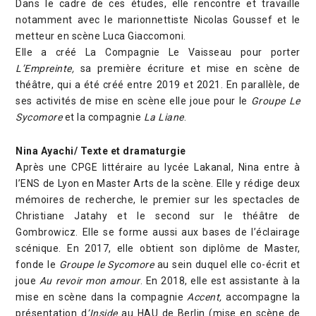
Dans le cadre de ces études, elle rencontre et travaille
notamment avec le marionnettiste Nicolas Goussef et le
metteur en scène Luca Giaccomoni.
Elle a créé La Compagnie Le Vaisseau pour porter
L’Empreinte,
sa première écriture et mise en scène de
théâtre, qui a été créé entre 2019 et 2021. En parallèle, de
ses activités de mise en scène elle joue pour le
Groupe Le
Sycomore
et la compagnie
La Liane
.
Nina Ayachi/ Texte et dramaturgie
Après une CPGE littéraire au lycée Lakanal, Nina entre à
l’ENS de Lyon en Master Arts de la scène. Elle y rédige deux
mémoires de recherche, le premier sur les spectacles de
Christiane Jatahy et le second sur le théâtre de
Gombrowicz. Elle se forme aussi aux bases de l’éclairage
scénique. En 2017, elle obtient son diplôme de Master,
fonde le
Groupe le Sycomore
au sein duquel elle co-écrit et
joue
Au revoir mon amour
. En 2018, elle est assistante à la
mise en scène dans la compagnie
Accent,
accompagne la
présentation d
’Inside
au HAU de Berlin (mise en scène de