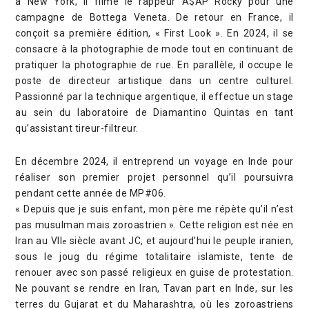
à New York, il filme le rappeur A$AP Rocky pour une
campagne de Bottega Veneta. De retour en France, il
conçoit sa première édition, « First Look ». En 2024, il se
consacre à la photographie de mode tout en continuant de
pratiquer la photographie de rue. En parallèle, il occupe le
poste de directeur artistique dans un centre culturel.
Passionné par la technique argentique, il effectue un stage
au sein du laboratoire de Diamantino Quintas en tant
qu’assistant tireur-filtreur.
En décembre 2024, il entreprend un voyage en Inde pour
réaliser son premier projet personnel qu’il poursuivra
pendant cette année de MP#06.
« Depuis que je suis enfant, mon père me répète qu’il n’est
pas musulman mais zoroastrien ». Cette religion est née en
Iran au VII
siècle avant JC, et aujourd’hui le peuple iranien,
e
sous le joug du régime totalitaire islamiste, tente de
renouer avec son passé religieux en guise de protestation.
Ne pouvant se rendre en Iran, Tavan part en Inde, sur les
terres du Gujarat et du Maharashtra, où les zoroastriens