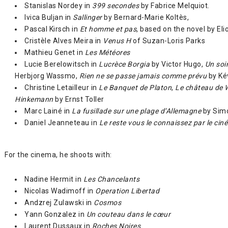
Stanislas Nordey in
399 secondes
by Fabrice Melquiot.
Ivica Buljan in
Sallinger
by Bernard-Marie Koltès,
Pascal Kirsch in
Et homme et pas
, based on the novel by Elio
Cristèle Alves Meira in
Venus H
of Suzan-Loris Parks
Mathieu Genet in
Les Météores
Lucie Berelowitsch in
Lucrèce Borgia
by Victor Hugo,
Un soir
Herbjorg Wassmo,
Rien ne se passe jamais comme prévu
by Ké
Christine Letailleur in
Le Banquet de Platon
,
Le château de 
Hinkemann
by Ernst Toller
Marc Lainé in
La fusillade sur une plage d’Allemagne
by Simo
Daniel Jeanneteau in
Le reste vous le connaissez par le cin
For the cinema, he shoots with:
Nadine Hermit in
Les Chancelants
Nicolas Wadimoff in
Operation Libertad
Andzrej Zulawski in
Cosmos
Yann Gonzalez in
Un couteau dans le cœur
Laurent Dussaux in
Roches Noires