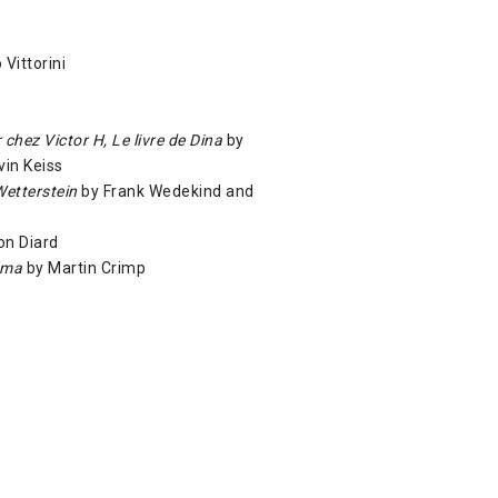
 Vittorini
 chez Victor H, Le livre de Dina
by
vin Keiss
Wetterstein
by Frank Wedekind and
n Diard
éma
by Martin Crimp